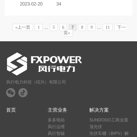
2023-02-20
34
«上一页
1
...
5
6
7
8
9
...
11
下一
页»
风行电力科技（绍兴）有限公司
首页
主营业务
解决方案
多多电站
SUNDODO工商业屋
风行运维
顶光伏
风行智碳
光伏车棚（BIPV）解